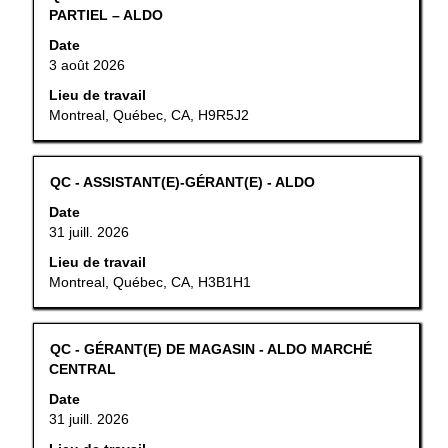
Sélectionnez
au
PARTIEL – ALDO
renseignements
un
moyen
sur
Date
emploi
de
l’emploi.
3 août 2026
pour
la
vous
barre
Lieu de travail
tous
d’espacement
Montreal, Québec, CA, H9R5J2
les
pour
détails.
afficher
tout
Titre
Sélectionner
QC - ASSISTANT(E)-GÉRANT(E) - ALDO
le
au
Date
contenu
moyen
31 juill. 2026
des
de
renseignements
la
Lieu de travail
sur
barre
Montreal, Québec, CA, H3B1H1
l’emploi.
d’espacement
pour
afficher
Titre
Sélectionner
QC - GÉRANT(E) DE MAGASIN - ALDO MARCHÉ
tout
au
CENTRAL
le
moyen
Date
contenu
de
31 juill. 2026
des
la
renseignements