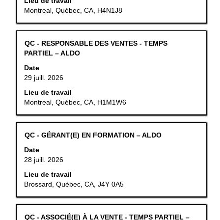
barre
Lieu de travail
sur
d’espacement
Montreal, Québec, CA, H4N1J8
l’emploi.
pour
afficher
tout
Titre
Sélectionner
QC - RESPONSABLE DES VENTES - TEMPS
le
au
PARTIEL – ALDO
contenu
moyen
Date
des
de
29 juill. 2026
renseignements
la
sur
barre
Lieu de travail
l’emploi.
d’espacement
Montreal, Québec, CA, H1M1W6
pour
afficher
tout
Titre
Sélectionner
QC - GÉRANT(E) EN FORMATION – ALDO
le
au
Date
contenu
moyen
28 juill. 2026
des
de
renseignements
la
Lieu de travail
sur
barre
Brossard, Québec, CA, J4Y 0A5
l’emploi.
d’espacement
pour
afficher
Titre
Sélectionner
QC - ASSOCIÉ(E) À LA VENTE - TEMPS PARTIEL –