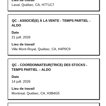
Lieu de travail
sur
d’espacement
Laval, Québec, CA, H7T1C7
l’emploi.
pour
afficher
tout
Titre
Sélectionner
QC - ASSOCIÉ(E) À LA VENTE - TEMPS PARTIEL -
le
au
ALDO
contenu
moyen
Date
des
de
21 juill. 2026
renseignements
la
sur
barre
Lieu de travail
l’emploi.
d’espacement
Ville Mont-Royal, Québec, CA, H4P0C9
pour
afficher
tout
Titre
Sélectionner
QC - COORDONNATEUR(TRICE) DES STOCKS -
le
au
TEMPS PARTIEL – ALDO
contenu
moyen
Date
des
de
14 juill. 2026
renseignements
la
sur
barre
Lieu de travail
l’emploi.
d’espacement
Montreal, Québec, CA, H3B4G5
pour
afficher