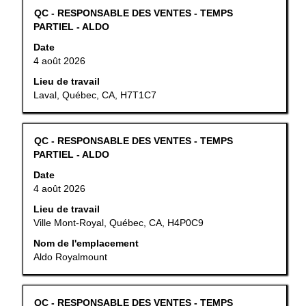
Titre
Sélectionner
QC - RESPONSABLE DES VENTES - TEMPS
la
au
PARTIEL - ALDO
recherche
moyen
pour
Date
de
"".
4 août 2026
la
Affichage
barre
Lieu de travail
de
d’espacement
Laval, Québec, CA, H7T1C7
1
pour
à
afficher
13
tout
sur
Titre
Sélectionner
QC - RESPONSABLE DES VENTES - TEMPS
le
13
au
PARTIEL - ALDO
contenu
emplois
moyen
Date
des
Utilisez
de
4 août 2026
renseignements
la
la
sur
touche
barre
Lieu de travail
l’emploi.
de
d’espacement
Ville Mont-Royal, Québec, CA, H4P0C9
tabulation
pour
Nom de l'emplacement
pour
afficher
Aldo Royalmount
parcourir
tout
la
le
liste
contenu
d’emplois.
Titre
Sélectionner
QC - RESPONSABLE DES VENTES - TEMPS
des