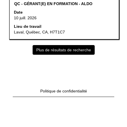
tout
Titre
Sélectionner
QC - GÉRANT(E) EN FORMATION - ALDO
le
au
Date
contenu
moyen
10 juill. 2026
des
de
renseignements
la
Lieu de travail
sur
barre
Laval, Québec, CA, H7T1C7
l’emploi.
d’espacement
pour
afficher
Plus de résultats de recherche
tout
le
contenu
des
renseignements
sur
l’emploi.
Politique de confidentialité