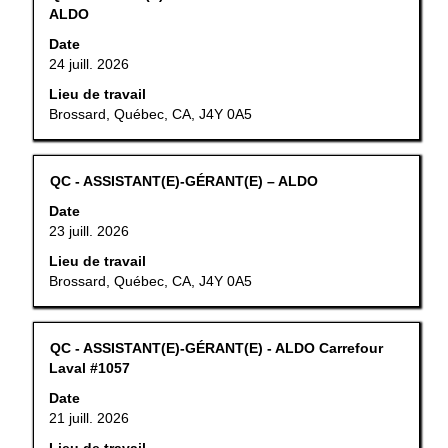
tout
au
ALDO
le
moyen
Date
contenu
de
24 juill. 2026
des
la
renseignements
barre
Lieu de travail
sur
d’espacement
Brossard, Québec, CA, J4Y 0A5
l’emploi.
pour
afficher
tout
Titre
Sélectionner
QC - ASSISTANT(E)-GÉRANT(E) – ALDO
le
au
Date
contenu
moyen
23 juill. 2026
des
de
renseignements
la
Lieu de travail
sur
barre
Brossard, Québec, CA, J4Y 0A5
l’emploi.
d’espacement
pour
afficher
Titre
Sélectionner
QC - ASSISTANT(E)-GÉRANT(E) - ALDO Carrefour
tout
au
Laval #1057
le
moyen
Date
contenu
de
21 juill. 2026
des
la
renseignements
barre